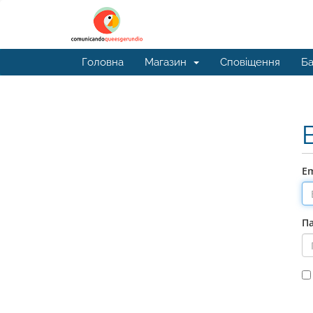
Головна
Магазин
Сповіщення
Ба
Em
П