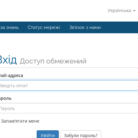
Українська
за знань
Статус мережі
Зв'язок з нами
Вхід
Доступ обмежений
ail-адреса
ароль
Запам'ятати мене
Забули пароль?